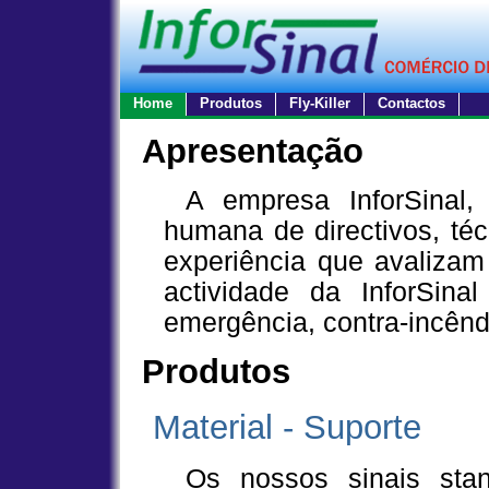
Home
Produtos
Fly-Killer
Contactos
Apresentação
A empresa InforSinal, está formada para uma equipa
humana de directivos, téc
experiência que avalizam 
actividade da InforSina
emergência, contra-incênd
Produtos
Material - Suporte
Os nossos sinais standard estão fabricados em PVC